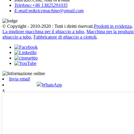
Telefono:
+86 13825291035
E-mail:
mikeicemachine@gmail.com
© Copyright - 2010-2020 : Tutti i diritti riservati.
Prodotti in evidenza
,
La migliore macchina per il ghiaccio a tubo
,
Macchina per la produzio
ghiaccio a tubo
,
Fabbricatore di ghiaccio a ciottoli
,
Invia email
WhatsApp
x