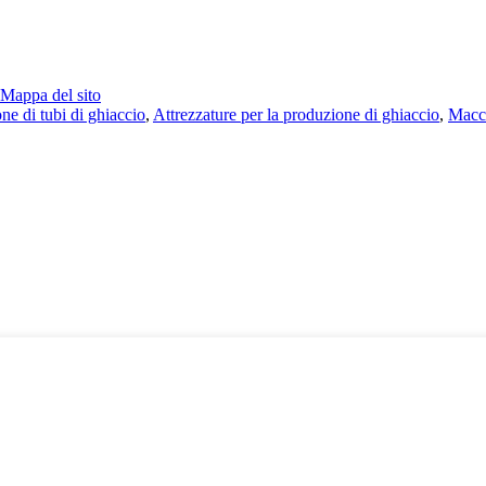
Mappa del sito
ne di tubi di ghiaccio
,
Attrezzature per la produzione di ghiaccio
,
Macch