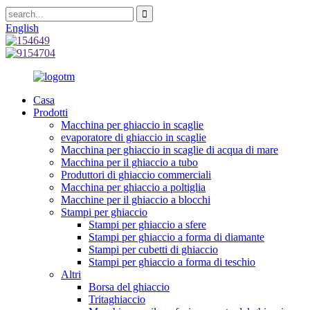
English
Casa
Prodotti
Macchina per ghiaccio in scaglie
evaporatore di ghiaccio in scaglie
Macchina per ghiaccio in scaglie di acqua di mare
Macchina per il ghiaccio a tubo
Produttori di ghiaccio commerciali
Macchina per ghiaccio a poltiglia
Macchine per il ghiaccio a blocchi
Stampi per ghiaccio
Stampi per ghiaccio a sfere
Stampi per ghiaccio a forma di diamante
Stampi per cubetti di ghiaccio
Stampi per ghiaccio a forma di teschio
Altri
Borsa del ghiaccio
Tritaghiaccio