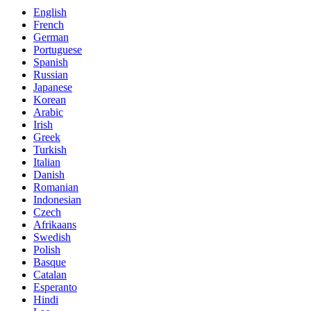
English
French
German
Portuguese
Spanish
Russian
Japanese
Korean
Arabic
Irish
Greek
Turkish
Italian
Danish
Romanian
Indonesian
Czech
Afrikaans
Swedish
Polish
Basque
Catalan
Esperanto
Hindi