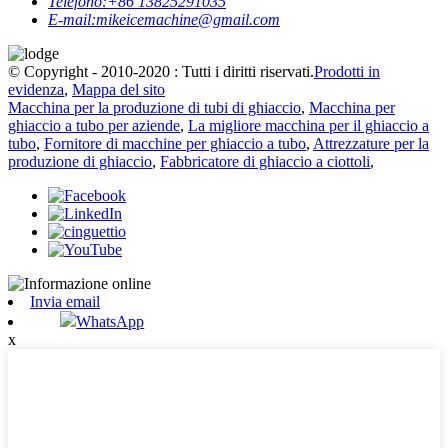
Telefono:
+86 13825291035
E-mail:
mikeicemachine@gmail.com
© Copyright - 2010-2020 : Tutti i diritti riservati.
Prodotti in
evidenza
,
Mappa del sito
Macchina per la produzione di tubi di ghiaccio
,
Macchina per
ghiaccio a tubo per aziende
,
La migliore macchina per il ghiaccio a
tubo
,
Fornitore di macchine per ghiaccio a tubo
,
Attrezzature per la
produzione di ghiaccio
,
Fabbricatore di ghiaccio a ciottoli
,
Invia email
WhatsApp
x