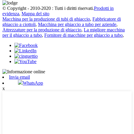
© Copyright - 2010-2020 : Tutti i diritti riservati.
Prodotti in
evidenza
,
Mappa del sito
Macchina per la produzione di tubi di ghiaccio
,
Fabbricatore di
ghiaccio a ciottoli
,
Macchina per ghiaccio a tubo per aziende
,
Attrezzature per la produzione di ghiaccio
,
La migliore macchina
per il ghiaccio a tubo
,
Fornitore di macchine per ghiaccio a tubo
,
Invia email
WhatsApp
x